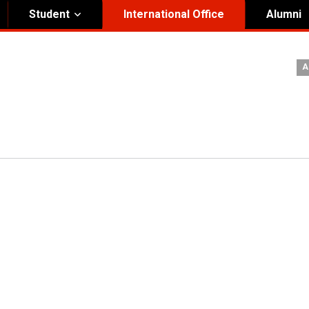
Student
International Office
Alumni
ity Governance
Institutional
A
nding Honorary President
Visual Identity Guıde
rd of Trustees
te