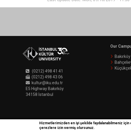
Our Camp
Bakırkö
Bahçelie
Küçükçe
(0212) 498 41 41
(0212) 498 43 06
kultur@iku.edu.tr
E5 Highway Bakırköy
34158 İstanbul
Hizmetlerimizden en iyi şekilde faydalanabilmeniz için
İKÜ © 2018 | Phoenix
çerezlere izin vermiş olursunuz.