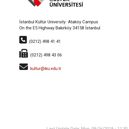
İstanbul Kültür University Ataköy Campus
On the E5 Highway Bakırköy 34158 İstanbul
(0212) 498 41 41
(0212) 498 43 06
kultur@iku.edu.tr
Last Update Date: Mon, 09/16/2019 - 11:30