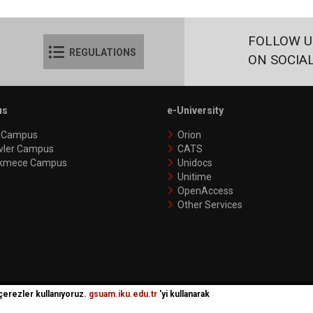
FOLLOW U
REGULATIONS
ON SOCIA
us
e-University
y Campus
Orion
vler Campus
CATS
kmece Campus
Unidocs
Unitime
OpenAccess
Other Services
 çerezler kullanıyoruz.
gsuam.iku.edu.tr
'yi kullanarak