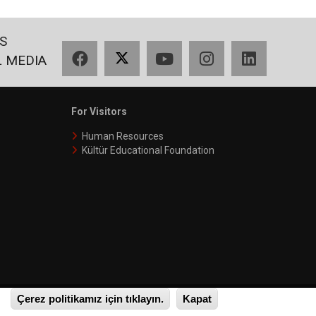
S
Facebook
X
YouTube
Instagram
LinkedIn
L MEDIA
For Visitors
Human Resources
Kültür Educational Foundation
Çerez politikamız için tıklayın.
Kapat
Privacy Policy
Terms of Use
Access to Informatıon