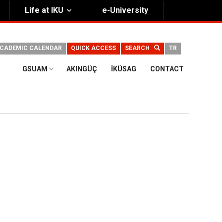
Life at IKU
e-University
CADEMIC CALENDAR
QUICK ACCESS
SEARCH
TR
GSUAM
AKINGÜÇ
İKÜSAG
CONTACT