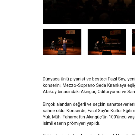
Dünyaca ünlü piyanist ve besteci Fazıl Say; yeni
konserini, Mezzo-Soprano Seda Kırankaya eşliğ
Ataköy binasındaki Akıngüç Oditoryumu ve Sana
Birçok alandan değerli ve seçkin sanatseverleri
sahne oldu. Konserde, Fazıl Say’ın Kültür Eğit
Yük. Müh. Fahamettin Akıngüç’ün 100’üncü yaşına
isimli eserin prömiyeri yapıldı.