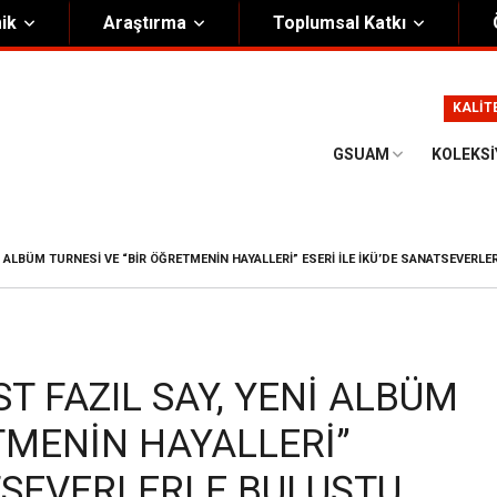
ik
Araştırma
Toplumsal Katkı
m
Kurumsal
KALİT
Onursal Başkan
Görsel Kimlik Rehberi
GSUAM
KOLEKS
i Heyet
Kalite Yönetim Sistemi
ük
Stratejik Plan
I ALBÜM TURNESI VE “BIR ÖĞRETMENIN HAYALLERI” ESERI ILE İKÜ’DE SANATSEVERL
asyon Şeması
Eğiticinin Eğitimi Programı
Bilgi Güvenliği
Politikalar
T FAZIL SAY, YENI ALBÜM
TMENIN HAYALLERI”
ATSEVERLERLE BULUŞTU