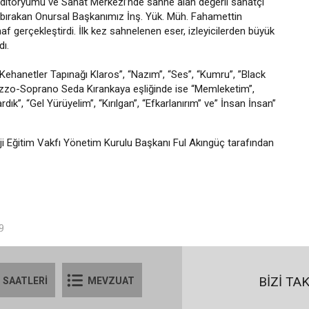
üç Oditoryumu ve Sanat Merkezi’nde sahne alan değerli sanatçı
 iz bırakan Onursal Başkanımız İnş. Yük. Müh. Fahamettin
af gerçekleştirdi. İlk kez sahnelenen eser, izleyicilerden büyük
ı.
“Kehanetler Tapınağı Klaros”, “Nazım”, “Ses”, “Kumru”, ⁠”Black
 Mezzo-Soprano Seda Kırankaya eşliğinde ise “Memleketim”,
ık”, “Gel Yürüyelim”, “Kırılgan”, “Efkarlanırım” ve” İnsan İnsan”
ji Eğitim Vakfı Yönetim Kurulu Başkanı Ful Akıngüç tarafından
9
BİZİ TA
 SAATLERİ
MEVZUAT