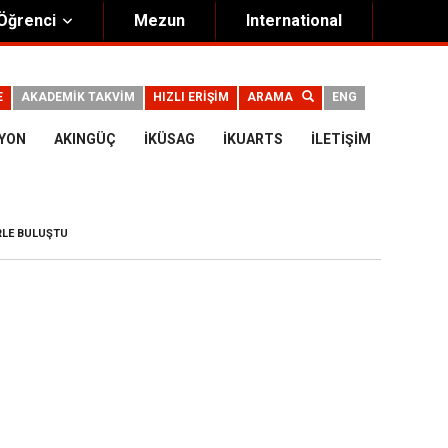
Öğrenci
Mezun
International
E
AKADEMİK TAKVİM
HIZLI ERİŞİM
ARAMA
ENG
IYON
AKINGÜÇ
İKÜSAG
İKUARTS
İLETIŞIM
ERLE BULUŞTU