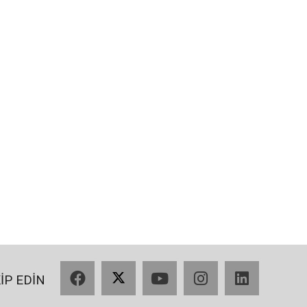
Facebook
X
YouTube
Instagram
LinkedIn
KİP EDİN