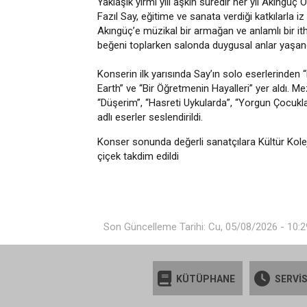
Yaklaşık yirmi yılı aşkın süredir her yıl Akıng
Fazıl Say, eğitime ve sanata verdiği katkılarla
Akıngüç’e müzikal bir armağan ve anlamlı bir ith
beğeni toplarken salonda duygusal anlar yaşand
Konserin ilk yarısında Say’ın solo eserlerinden 
Earth” ve “Bir Öğretmenin Hayalleri” yer aldı.
“Düşerim”, “Hasreti Uykularda”, “Yorgun Çocuklard
adlı eserler seslendirildi.
Konser sonunda değerli sanatçılara Kültür Kole
çiçek takdim edildi
Son Güncelleme Tarihi: Cu, 05/08/2026 - 10:2
KÜTÜPHANE
SERVİS