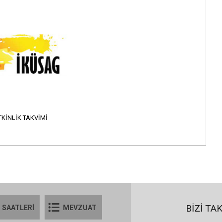
TKINLIK TAKVIMI
BİZİ TA
 SAATLERİ
MEVZUAT