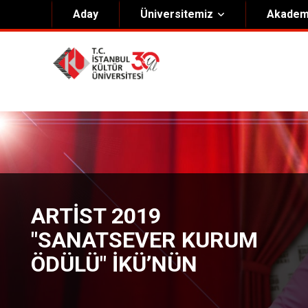
Aday
Üniversitemiz
Akadem
Hakkımızda
Yöneti
Genel Bilgiler
Kurucu 
Kültür Anayasası
Mütevell
Misyon & Vizyon
Rektörl
Kültür Koleji Vakfı ( KEV )
Organiz
Akıngüç Ödülü
ARTİST 2019
İKÜ Ödülleri
"SANATSEVER KURUM
İdari Birimler
ÖDÜLÜ" İKÜ’NÜN
Mevzuat
Onursal Doktora