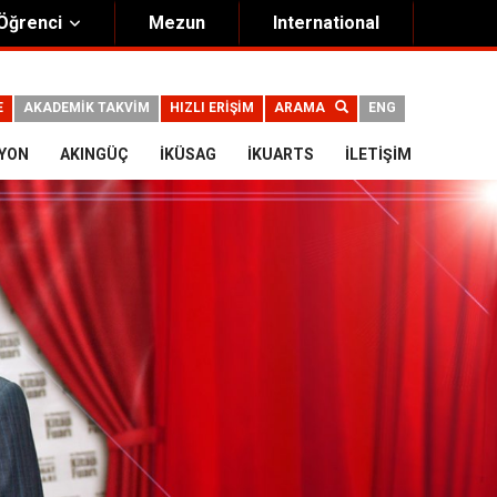
Öğrenci
Mezun
International
E
AKADEMİK TAKVİM
HIZLI ERİŞİM
ARAMA
ENG
IYON
AKINGÜÇ
İKÜSAG
İKUARTS
İLETIŞIM