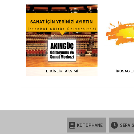
ETKINLIK TAKVIMI
İKÜSAG E
KÜTÜPHANE
SERVİS