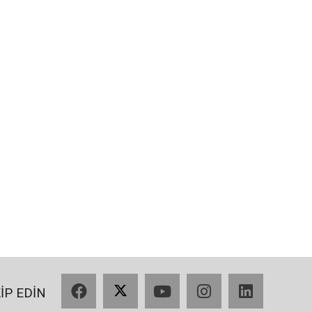
Facebook
X
YouTube
Instagram
LinkedIn
KİP EDİN