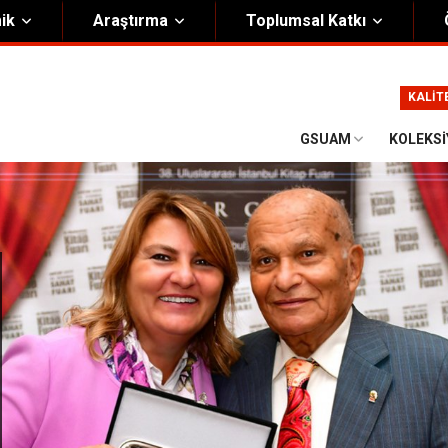
ik
Araştırma
Toplumsal Katkı
m
Kurumsal
KALİT
Onursal Başkan
Görsel Kimlik Rehberi
GSUAM
KOLEKS
i Heyet
Kalite Yönetim Sistemi
ük
Stratejik Plan
asyon Şeması
Eğiticinin Eğitimi Programı
Bilgi Güvenliği
Politikalar